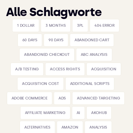
Alle Schlagworte
1 DOLLAR
3 MONTHS
3PL
404 ERROR
60 DAYS
90 DAYS
ABANDONED CART
ABANDONED CHECKOUT
ABC ANALYSIS
A/B TESTING
ACCESS RIGHTS
ACQUISITION
ACQUISITION COST
ADDITIONAL SCRIPTS
ADOBE COMMERCE
ADS
ADVANCED TARGETING
AFFILIATE MARKETING
AI
AKOHUB
ALTERNATIVES
AMAZON
ANALYSIS