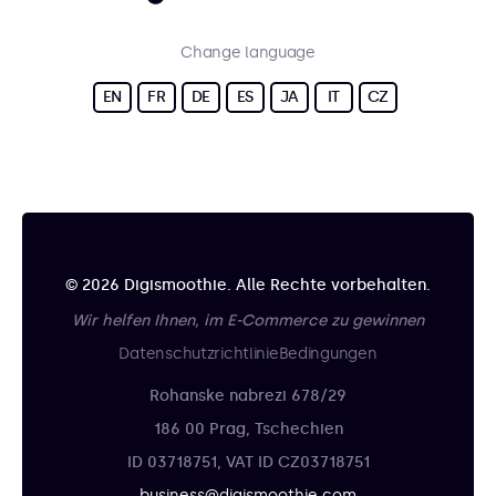
Change language
EN
FR
DE
ES
JA
IT
CZ
© 2026 Digismoothie. Alle Rechte vorbehalten.
Wir helfen Ihnen, im E-Commerce zu gewinnen
Datenschutzrichtlinie
Bedingungen
Rohanske nabrezi 678/29
186 00 Prag, Tschechien
ID 03718751, VAT ID CZ03718751
business@digismoothie.com