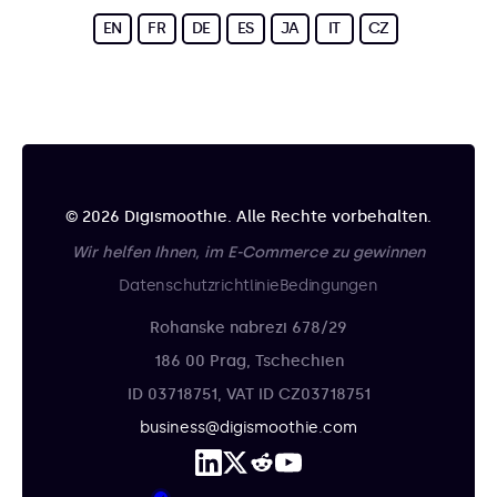
EN
FR
DE
ES
JA
IT
CZ
© 2026 Digismoothie. Alle Rechte vorbehalten.
Wir helfen Ihnen, im E-Commerce zu gewinnen
Datenschutzrichtlinie
Bedingungen
Rohanske nabrezi 678/29
186 00 Prag, Tschechien
ID 03718751, VAT ID CZ03718751
business@digismoothie.com