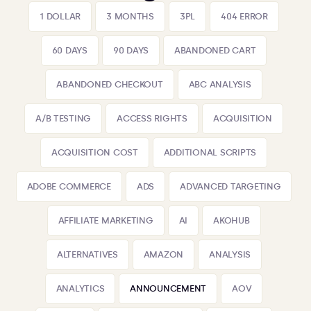
1 DOLLAR
3 MONTHS
3PL
404 ERROR
60 DAYS
90 DAYS
ABANDONED CART
ABANDONED CHECKOUT
ABC ANALYSIS
A/B TESTING
ACCESS RIGHTS
ACQUISITION
ACQUISITION COST
ADDITIONAL SCRIPTS
ADOBE COMMERCE
ADS
ADVANCED TARGETING
AFFILIATE MARKETING
AI
AKOHUB
ALTERNATIVES
AMAZON
ANALYSIS
ANALYTICS
ANNOUNCEMENT
AOV