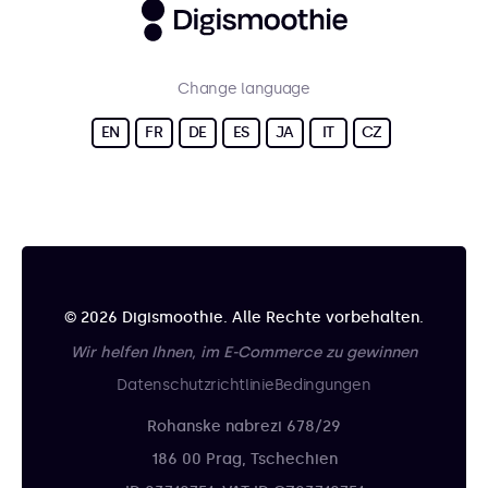
Change language
EN
FR
DE
ES
JA
IT
CZ
© 2026 Digismoothie. Alle Rechte vorbehalten.
Wir helfen Ihnen, im E-Commerce zu gewinnen
Datenschutzrichtlinie
Bedingungen
Rohanske nabrezi 678/29
186 00 Prag, Tschechien