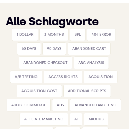
Alle Schlagworte
1 DOLLAR
3 MONTHS
3PL
404 ERROR
60 DAYS
90 DAYS
ABANDONED CART
ABANDONED CHECKOUT
ABC ANALYSIS
A/B TESTING
ACCESS RIGHTS
ACQUISITION
ACQUISITION COST
ADDITIONAL SCRIPTS
ADOBE COMMERCE
ADS
ADVANCED TARGETING
AFFILIATE MARKETING
AI
AKOHUB