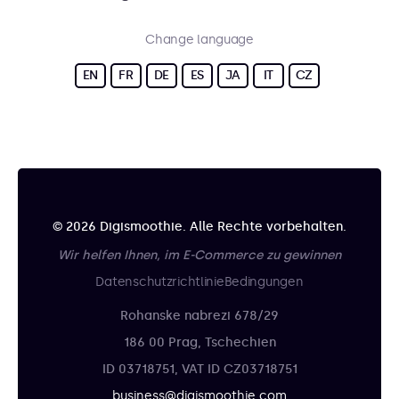
Change language
EN
FR
DE
ES
JA
IT
CZ
© 2026 Digismoothie. Alle Rechte vorbehalten.
Wir helfen Ihnen, im E-Commerce zu gewinnen
Datenschutzrichtlinie
Bedingungen
Rohanske nabrezi 678/29
186 00 Prag, Tschechien
ID 03718751, VAT ID CZ03718751
business@digismoothie.com