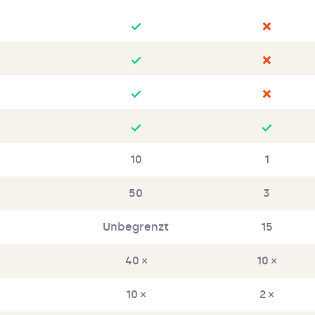
10
1
50
3
Unbegrenzt
15
40 ×
10 ×
10 ×
2 ×