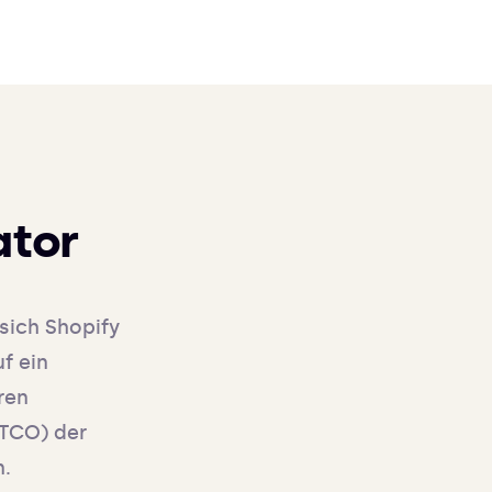
ator
sich Shopify
f ein
ren
(TCO) der
n.