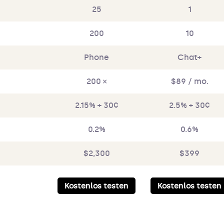
25
1
200
10
Phone
Chat+
200 ×
$89 / mo.
2.15% + 30¢
2.5% + 30¢
0.2%
0.6%
$2,300
$399
Kostenlos testen
Kostenlos testen