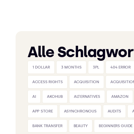
Alle Schlagwor
1 DOLLAR
3 MONTHS
3PL
404 ERROR
ACCESS RIGHTS
ACQUISITION
ACQUISITIO
AI
AKOHUB
ALTERNATIVES
AMAZON
APP STORE
ASYNCHRONOUS
AUDITS
BANK TRANSFER
BEAUTY
BEGINNERS GUIDE