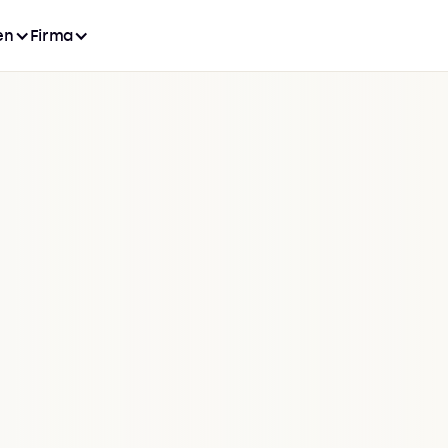
en
Firma