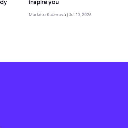
ndy
inspire you
Markéta Kučerová
|
Jul 10, 2026
-