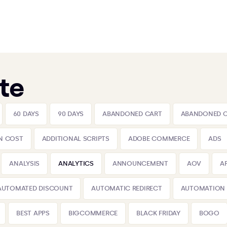
te
60 DAYS
90 DAYS
ABANDONED CART
ABANDONED 
N COST
ADDITIONAL SCRIPTS
ADOBE COMMERCE
ADS
ANALYSIS
ANALYTICS
ANNOUNCEMENT
AOV
A
AUTOMATED DISCOUNT
AUTOMATIC REDIRECT
AUTOMATION
BEST APPS
BIGCOMMERCE
BLACK FRIDAY
BOGO