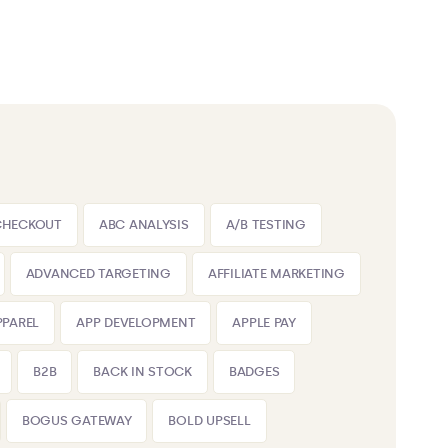
CHECKOUT
ABC ANALYSIS
A/B TESTING
ADVANCED TARGETING
AFFILIATE MARKETING
PPAREL
APP DEVELOPMENT
APPLE PAY
B2B
BACK IN STOCK
BADGES
BOGUS GATEWAY
BOLD UPSELL