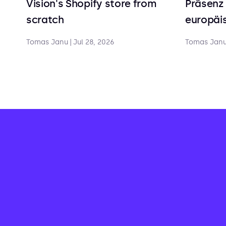
Vision's Shopify store from
Präsenz 
scratch
europäis
Tomas Janu
|
Jul 28, 2026
Tomas Jan