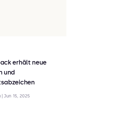
ack erhält neue
n und
sabzeichen
u
|
Jun 15, 2025