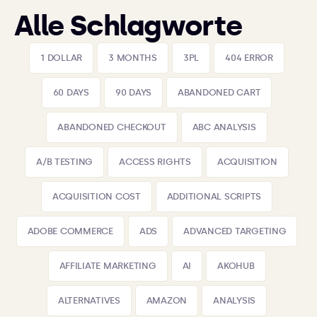
Alle Schlagworte
1 DOLLAR
3 MONTHS
3PL
404 ERROR
60 DAYS
90 DAYS
ABANDONED CART
ABANDONED CHECKOUT
ABC ANALYSIS
A/B TESTING
ACCESS RIGHTS
ACQUISITION
ACQUISITION COST
ADDITIONAL SCRIPTS
ADOBE COMMERCE
ADS
ADVANCED TARGETING
AFFILIATE MARKETING
AI
AKOHUB
ALTERNATIVES
AMAZON
ANALYSIS