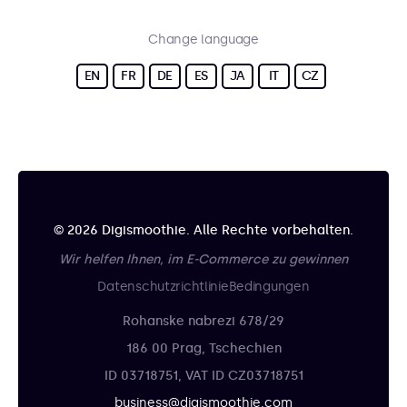
Change language
EN
FR
DE
ES
JA
IT
CZ
© 2026 Digismoothie. Alle Rechte vorbehalten.
Wir helfen Ihnen, im E-Commerce zu gewinnen
Datenschutzrichtlinie
Bedingungen
Rohanske nabrezi 678/29
186 00 Prag, Tschechien
ID 03718751, VAT ID CZ03718751
business@digismoothie.com