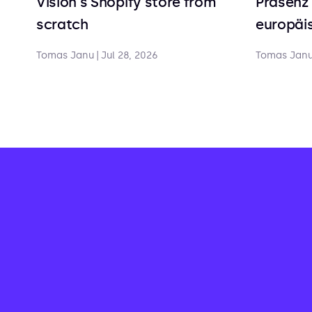
Vision's Shopify store from
Präsenz 
scratch
europäis
Tomas Janu
|
Jul 28, 2026
Tomas Jan