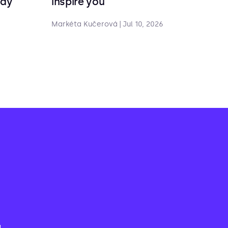
ndy
inspire you
Markéta Kučerová
|
Jul 10, 2026
-