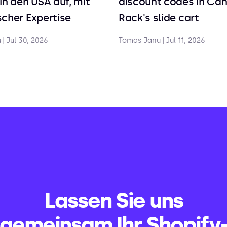
in den USA auf, mit
discount codes in Ca
cher Expertise
Rack's slide cart
u
|
Jul 30, 2026
Tomas Janu
|
Jul 11, 2026
Lassen Sie uns
gemeinsam Ihr Shopify