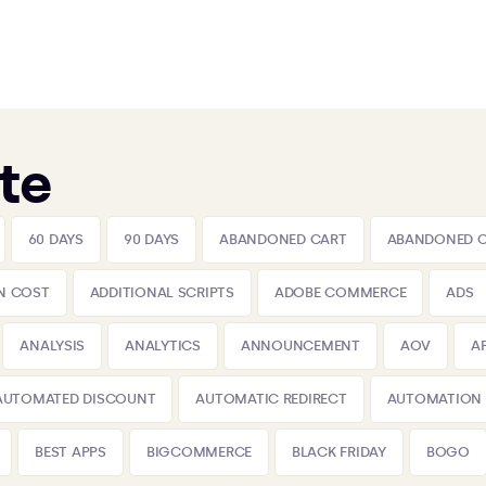
te
60 DAYS
90 DAYS
ABANDONED CART
ABANDONED 
N COST
ADDITIONAL SCRIPTS
ADOBE COMMERCE
ADS
ANALYSIS
ANALYTICS
ANNOUNCEMENT
AOV
A
AUTOMATED DISCOUNT
AUTOMATIC REDIRECT
AUTOMATION
BEST APPS
BIGCOMMERCE
BLACK FRIDAY
BOGO