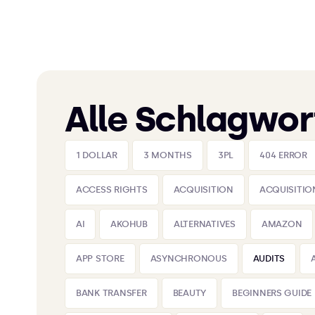
Alle Schlagwor
1 DOLLAR
3 MONTHS
3PL
404 ERROR
ACCESS RIGHTS
ACQUISITION
ACQUISITIO
AI
AKOHUB
ALTERNATIVES
AMAZON
APP STORE
ASYNCHRONOUS
AUDITS
BANK TRANSFER
BEAUTY
BEGINNERS GUIDE