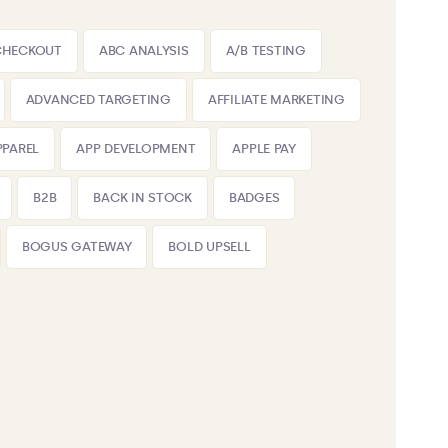
CHECKOUT
ABC ANALYSIS
A/B TESTING
ADVANCED TARGETING
AFFILIATE MARKETING
PPAREL
APP DEVELOPMENT
APPLE PAY
B2B
BACK IN STOCK
BADGES
BOGUS GATEWAY
BOLD UPSELL