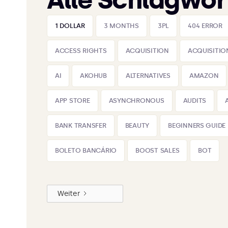
Alle Schlagwor
1 DOLLAR
3 MONTHS
3PL
404 ERROR
ACCESS RIGHTS
ACQUISITION
ACQUISITIO
AI
AKOHUB
ALTERNATIVES
AMAZON
APP STORE
ASYNCHRONOUS
AUDITS
BANK TRANSFER
BEAUTY
BEGINNERS GUIDE
BOLETO BANCÁRIO
BOOST SALES
BOT
Weiter