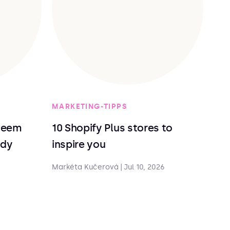
MARKETING-TIPPS
deem
10 Shopify Plus stores to
ndy
inspire you
Markéta Kučerová
|
Jul 10, 2026