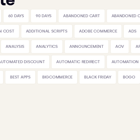
te
60 DAYS
90 DAYS
ABANDONED CART
ABANDONED 
N COST
ADDITIONAL SCRIPTS
ADOBE COMMERCE
ADS
ANALYSIS
ANALYTICS
ANNOUNCEMENT
AOV
A
AUTOMATED DISCOUNT
AUTOMATIC REDIRECT
AUTOMATION
BEST APPS
BIGCOMMERCE
BLACK FRIDAY
BOGO