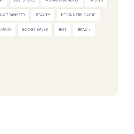
AY
APP STORE
ASYNCHRONOUS
AUDITS
NK TRANSFER
BEAUTY
BEGINNERS GUIDE
CÁRIO
BOOST SALES
BOT
BRAZIL