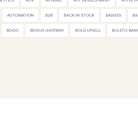
LYTICS
AOV
APPAREL
APP DEVELOPMENT
APPLE P
AUTOMATION
B2B
BACK IN STOCK
BADGES
BA
BOGO
BOGUS GATEWAY
BOLD UPSELL
BOLETO BAN