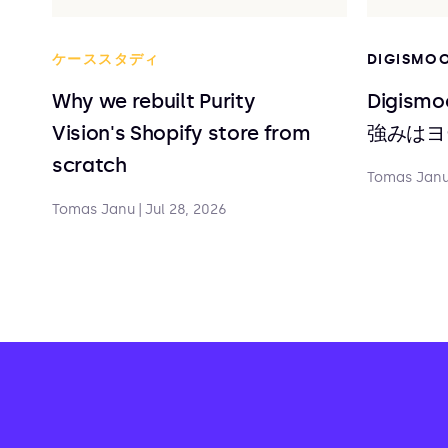
ケーススタディ
DIGISMO
Why we rebuilt Purity
Digis
Vision's Shopify store from
強みはヨ
scratch
Tomas Jan
Tomas Janu
|
Jul 28, 2026