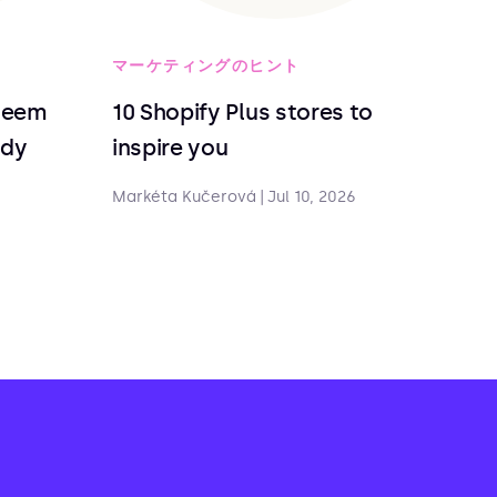
マーケティングのヒント
deem
10 Shopify Plus stores to
ndy
inspire you
Markéta Kučerová
|
Jul 10, 2026