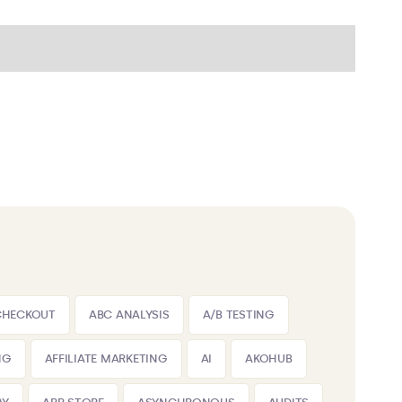
CHECKOUT
ABC ANALYSIS
A/B TESTING
NG
AFFILIATE MARKETING
AI
AKOHUB