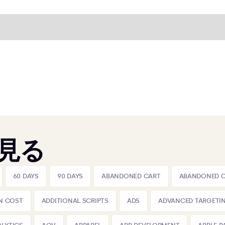
見る
60 DAYS
90 DAYS
ABANDONED CART
ABANDONED 
N COST
ADDITIONAL SCRIPTS
ADS
ADVANCED TARGETI