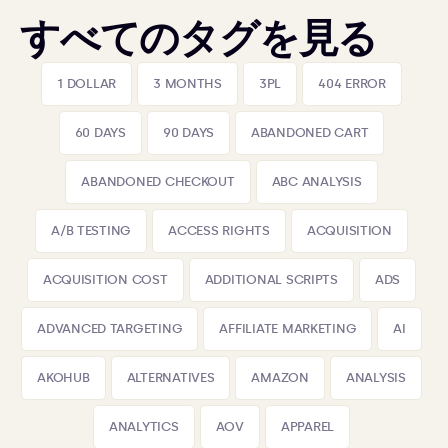
すべてのタグを見る
1 DOLLAR
3 MONTHS
3PL
404 ERROR
60 DAYS
90 DAYS
ABANDONED CART
ABANDONED CHECKOUT
ABC ANALYSIS
A/B TESTING
ACCESS RIGHTS
ACQUISITION
ACQUISITION COST
ADDITIONAL SCRIPTS
ADS
ADVANCED TARGETING
AFFILIATE MARKETING
AI
AKOHUB
ALTERNATIVES
AMAZON
ANALYSIS
ANALYTICS
AOV
APPAREL