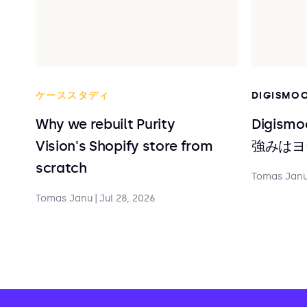
ケーススタディ
DIGISMO
Why we rebuilt Purity
Digis
Vision's Shopify store from
強みはヨ
scratch
Tomas Jan
Tomas Janu
|
Jul 28, 2026