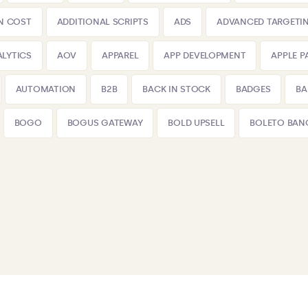
N COST
ADDITIONAL SCRIPTS
ADS
ADVANCED TARGETI
LYTICS
AOV
APPAREL
APP DEVELOPMENT
APPLE P
AUTOMATION
B2B
BACK IN STOCK
BADGES
BA
BOGO
BOGUS GATEWAY
BOLD UPSELL
BOLETO BAN