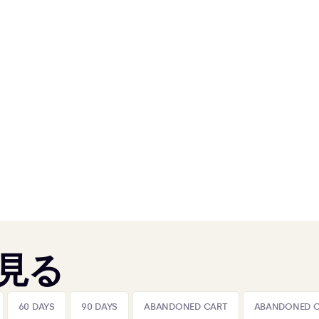
見る
60 DAYS
90 DAYS
ABANDONED CART
ABANDONED 