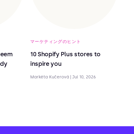
マーケティングのヒント
deem
10 Shopify Plus stores to
ndy
inspire you
Markéta Kučerová
|
Jul 10, 2026