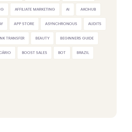
NG
AFFILIATE MARKETING
AI
AKOHUB
AY
APP STORE
ASYNCHRONOUS
AUDITS
NK TRANSFER
BEAUTY
BEGINNERS GUIDE
CÁRIO
BOOST SALES
BOT
BRAZIL