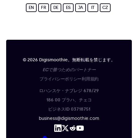
EN
FR
DE
ES
JA
IT
CZ
© 2026 Digismoothie。無断転載を禁じます。
ECで勝つためのパートナー
プライバシーポリシー
利用規約
ロハンスケ・ナブレジ 678/29
186 00 プラハ、チェコ
ビジネスID 03718751
business@digismoothie.com