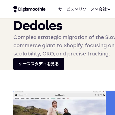
サービス
リソース
会社
Dedoles
Complex strategic migration of the Slo
commerce giant to Shopify, focusing on
scalability, CRO, and precise tracking.
ケーススタディを見る