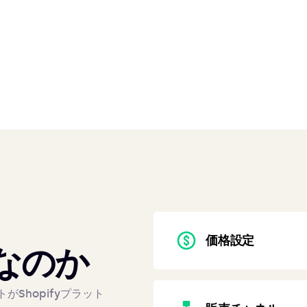
価格設定
yなのか
Shopifyプラット