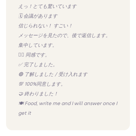
えっ！とても驚いています
🗓️ 会議があります
信じられない！ すごい！
メッセージを見たので、後で返信します。
集中しています。
👍🏻 同感です。
✅ 完了しました。
🟢 了解しました / 受け入れます
💯 100%同意します。
🤝 終わりました！
🍽️ Food, write me and I will answer once I
get it