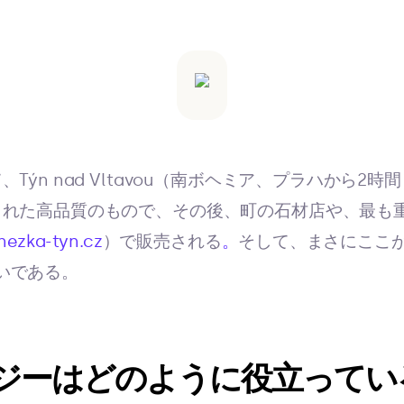
Týn nad Vltavou（南ボヘミア、プラハから2
された高品質のもので、その後、町の石材店や、最も
ezka-tyn.cz
）で販売される
。
そして、まさにここ
出会いである。
ジーはどのように役立ってい