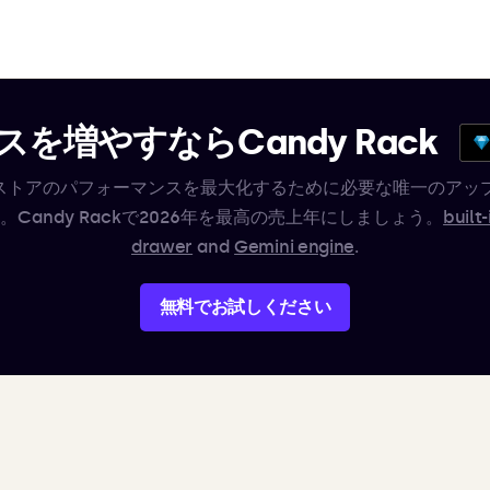
を増やすならCandy Rack
ifyストアのパフォーマンスを最大化するために必要な唯一のアッ
。Candy Rackで2026年を最高の売上年にしましょう。
built-
drawer
and
Gemini engine
.
無料でお試しください