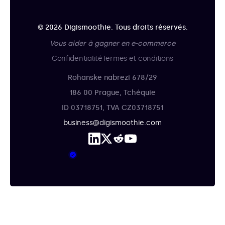
© 2026 Digismoothie. Tous droits réservés.
Vous aider à gagner en e-commerce
Confidentialité
Termes et conditions
Rohanske nabrezi 678/29
186 00 Prague, Tchéquie
ID 03718751, TVA CZ03718751
business@digismoothie.com