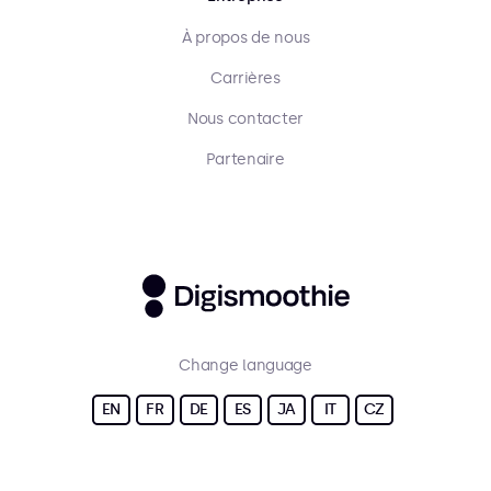
À propos de nous
Carrières
Nous contacter
Partenaire
Change language
EN
FR
DE
ES
JA
IT
CZ