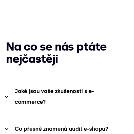
Na co se nás ptáte
nejčastěji
Jaké jsou vaše zkušenosti s e-
commerce?
Pohybujeme se v prostoru e-commerce více než
10 let. Učíme se od nejlepších globálních
Co přesně znamená audit e-shopu?