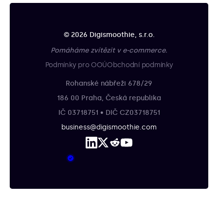
© 2026 Digismoothie, s.r.o.
Pomáháme zvítězit v e-commerce.
Podmínky pro OOÚ
Obchodní podmínky
Rohanské nábřeži 678/29
186 00 Praha, Česká republika
IČ 03718751 • DIČ CZ03718751
business@digismoothie.com