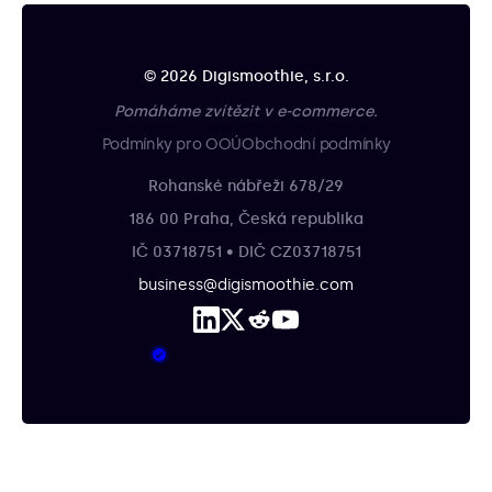
© 2026 Digismoothie, s.r.o.
Pomáháme zvítězit v e-commerce.
Podmínky pro OOÚ
Obchodní podmínky
Rohanské nábřeži 678/29
186 00 Praha, Česká republika
IČ 03718751 • DIČ CZ03718751
business@digismoothie.com