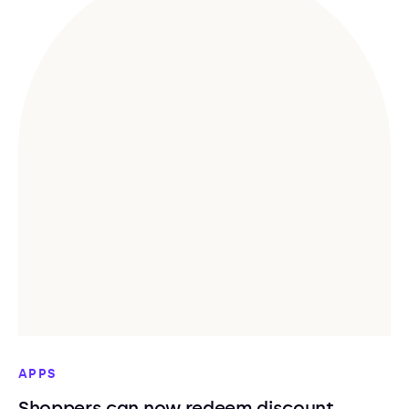
APPS
Shoppers can now redeem discount