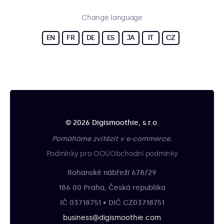
Change language
EN
FR
DE
ES
JA
IT
CZ
© 2026 Digismoothie, s.r.o.
Pomáháme zvítězit v e-commerce.
Podmínky pro OOÚ
Obchodní podmínky
Rohanské nábřeži 678/29
186 00 Praha, Česká republika
IČ 03718751 • DIČ CZ03718751
business@digismoothie.com