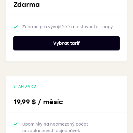
Zdarma
Zdarma pro vývojářské a testovací e-shopy
Vybrat tarif
STANDARD
19,99 $ / měsíc
Upomínky na neomezený počet
nezaplacených objednávek