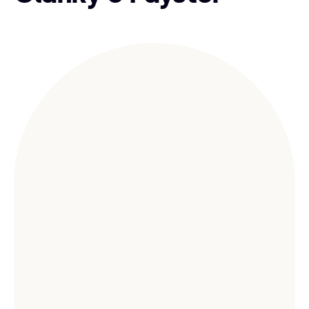
požádat o vrácení peněz, prosím
kontaktujte
Nebo nám napište e-mail na
podporu Shopify
a ta se nám ozve, aby jej
support@digismoothie.com
.
schválila.
Poskytujeme zákaznickou podporu 24/7 a
obvykle odpovídáme během pár minut. Náš
technický tým ale sídlí v Evropě, takže vyřízení
některých dotazů může trvat déle.