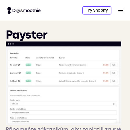
Try Shopify
Payster
Připomeňte zákazníkům, aby zaplatili za své