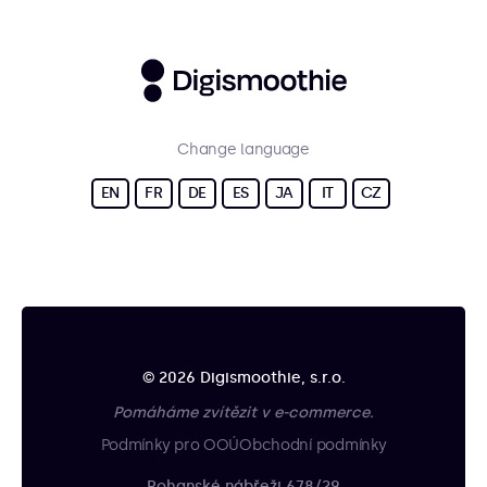
Change language
EN
FR
DE
ES
JA
IT
CZ
© 2026 Digismoothie, s.r.o.
Pomáháme zvítězit v e-commerce.
Podmínky pro OOÚ
Obchodní podmínky
Rohanské nábřeži 678/29