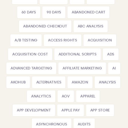
60 DAYS
90 DAYS
ABANDONED CART
ABANDONED CHECKOUT
ABC ANALYSIS
A/B TESTING
ACCESS RIGHTS
ACQUISITION
ACQUISITION COST
ADDITIONAL SCRIPTS
ADS
ADVANCED TARGETING
AFFILIATE MARKETING
AI
AKOHUB
ALTERNATIVES
AMAZON
ANALYSIS
ANALYTICS
AOV
APPAREL
APP DEVELOPMENT
APPLE PAY
APP STORE
ASYNCHRONOUS
AUDITS