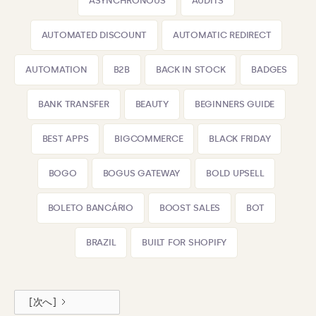
ASYNCHRONOUS
AUDITS
AUTOMATED DISCOUNT
AUTOMATIC REDIRECT
AUTOMATION
B2B
BACK IN STOCK
BADGES
BANK TRANSFER
BEAUTY
BEGINNERS GUIDE
BEST APPS
BIGCOMMERCE
BLACK FRIDAY
BOGO
BOGUS GATEWAY
BOLD UPSELL
BOLETO BANCÁRIO
BOOST SALES
BOT
BRAZIL
BUILT FOR SHOPIFY
[次へ]