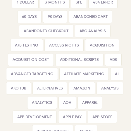
1 DOLLAR
3 MONTHS
3PL
404 ERROR
60 DAYS
90 DAYS
ABANDONED CART
ABANDONED CHECKOUT
ABC ANALYSIS
A/B TESTING
ACCESS RIGHTS
ACQUISITION
ACQUISITION COST
ADDITIONAL SCRIPTS
ADS
ADVANCED TARGETING
AFFILIATE MARKETING
AI
AKOHUB
ALTERNATIVES
AMAZON
ANALYSIS
ANALYTICS
AOV
APPAREL
APP DEVELOPMENT
APPLE PAY
APP STORE