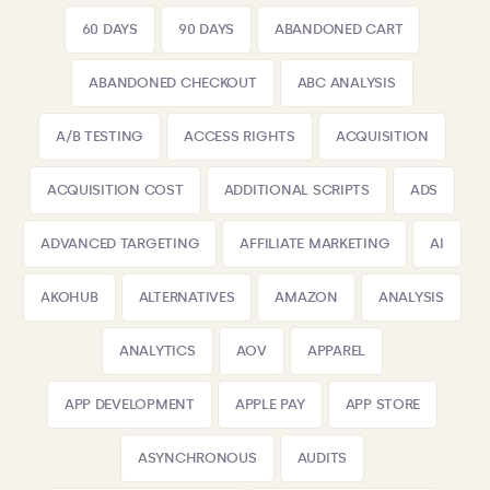
60 DAYS
90 DAYS
ABANDONED CART
ABANDONED CHECKOUT
ABC ANALYSIS
A/B TESTING
ACCESS RIGHTS
ACQUISITION
ACQUISITION COST
ADDITIONAL SCRIPTS
ADS
ADVANCED TARGETING
AFFILIATE MARKETING
AI
AKOHUB
ALTERNATIVES
AMAZON
ANALYSIS
ANALYTICS
AOV
APPAREL
APP DEVELOPMENT
APPLE PAY
APP STORE
ASYNCHRONOUS
AUDITS