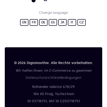
Change language
EN
FR
DE
ES
JA
IT
CZ
© 2026 Digismoothie. Alle Rechte vorbehalten.
Wir helfen Ihnen, im E-Commerce zu gewinnen
Datenschutzrichtlinie
Bedingungen
Rohanske nabrezi 678/29
186 00 Prag, Tschechien
ID 03718751, VAT ID CZ03718751