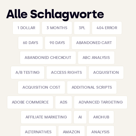
Alle Schlagworte
1 DOLLAR
3 MONTHS
3PL
404 ERROR
60 DAYS
90 DAYS
ABANDONED CART
ABANDONED CHECKOUT
ABC ANALYSIS
A/B TESTING
ACCESS RIGHTS
ACQUISITION
ACQUISITION COST
ADDITIONAL SCRIPTS
ADOBE COMMERCE
ADS
ADVANCED TARGETING
AFFILIATE MARKETING
AI
AKOHUB
ALTERNATIVES
AMAZON
ANALYSIS