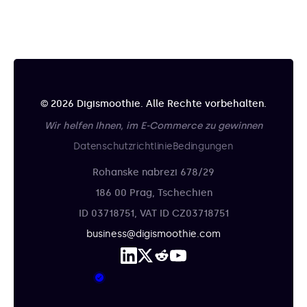
© 2026 Digismoothie. Alle Rechte vorbehalten.
Wir helfen Ihnen, im E-Commerce zu gewinnen
Datenschutzrichtlinie
Bedingungen
Rohanske nabrezi 678/29
186 00 Prag, Tschechien
ID 03718751, VAT ID CZ03718751
business@digismoothie.com