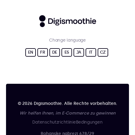
Change language
EN
FR
DE
ES
JA
IT
CZ
© 2026 Digismoothie. Alle Rechte vorbehalten.
Wir helfen Ihnen, im E-Commerce zu gewinnen
Datenschutzrichtlinie
Bedingungen
Rohanske nabrezi 678/29