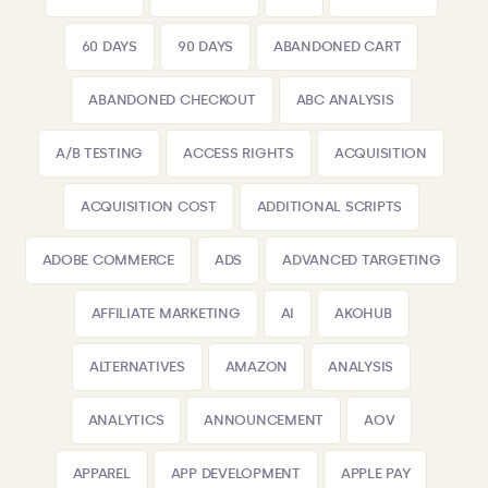
60 DAYS
90 DAYS
ABANDONED CART
ABANDONED CHECKOUT
ABC ANALYSIS
A/B TESTING
ACCESS RIGHTS
ACQUISITION
ACQUISITION COST
ADDITIONAL SCRIPTS
ADOBE COMMERCE
ADS
ADVANCED TARGETING
AFFILIATE MARKETING
AI
AKOHUB
ALTERNATIVES
AMAZON
ANALYSIS
ANALYTICS
ANNOUNCEMENT
AOV
APPAREL
APP DEVELOPMENT
APPLE PAY