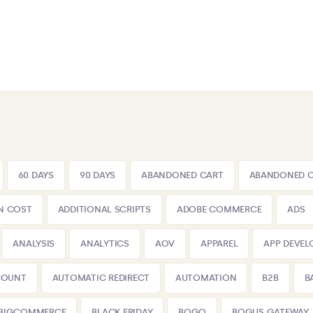
60 DAYS
90 DAYS
ABANDONED CART
ABANDONED 
N COST
ADDITIONAL SCRIPTS
ADOBE COMMERCE
ADS
ANALYSIS
ANALYTICS
AOV
APPAREL
APP DEVE
COUNT
AUTOMATIC REDIRECT
AUTOMATION
B2B
B
BIGCOMMERCE
BLACK FRIDAY
BOGO
BOGUS GATEWAY