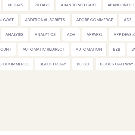
60 DAYS
90 DAYS
ABANDONED CART
ABANDONED 
N COST
ADDITIONAL SCRIPTS
ADOBE COMMERCE
ADS
ANALYSIS
ANALYTICS
AOV
APPAREL
APP DEVE
COUNT
AUTOMATIC REDIRECT
AUTOMATION
B2B
B
BIGCOMMERCE
BLACK FRIDAY
BOGO
BOGUS GATEWAY