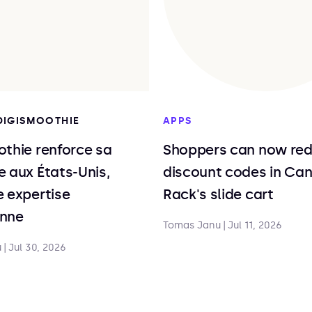
 DIGISMOOTHIE
APPS
thie renforce sa
Shoppers can now re
 aux États-Unis,
discount codes in Ca
 expertise
Rack's slide cart
nne
Tomas Janu
|
Jul 11, 2026
u
|
Jul 30, 2026