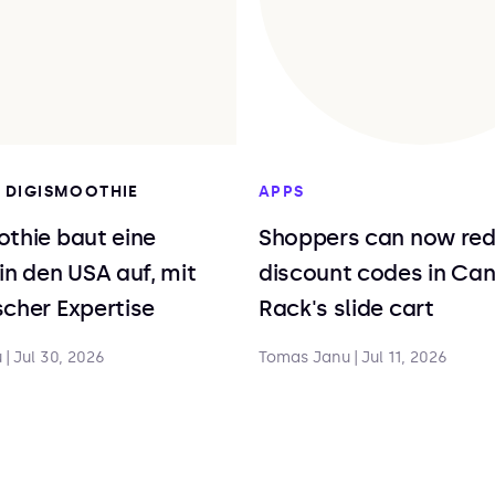
I DIGISMOOTHIE
APPS
thie baut eine
Shoppers can now re
in den USA auf, mit
discount codes in Ca
cher Expertise
Rack's slide cart
u
|
Jul 30, 2026
Tomas Janu
|
Jul 11, 2026