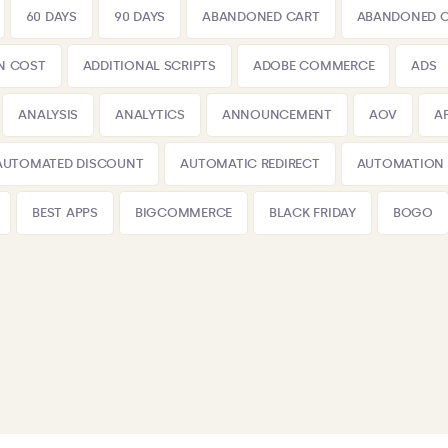
60 DAYS
90 DAYS
ABANDONED CART
ABANDONED 
N COST
ADDITIONAL SCRIPTS
ADOBE COMMERCE
ADS
ANALYSIS
ANALYTICS
ANNOUNCEMENT
AOV
A
AUTOMATED DISCOUNT
AUTOMATIC REDIRECT
AUTOMATION
BEST APPS
BIGCOMMERCE
BLACK FRIDAY
BOGO