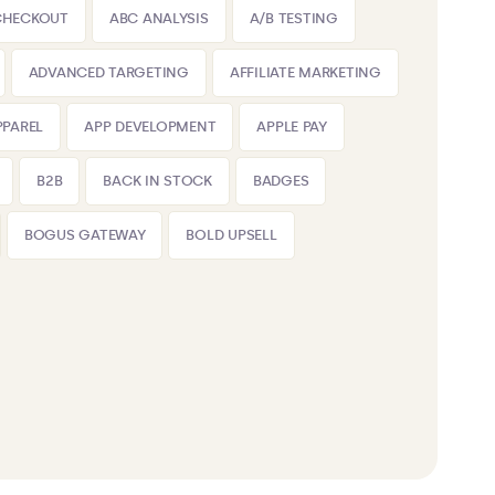
CHECKOUT
ABC ANALYSIS
A/B TESTING
ADVANCED TARGETING
AFFILIATE MARKETING
PPAREL
APP DEVELOPMENT
APPLE PAY
B2B
BACK IN STOCK
BADGES
BOGUS GATEWAY
BOLD UPSELL