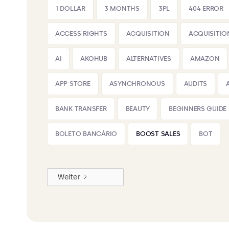
1 DOLLAR
3 MONTHS
3PL
404 ERROR
ACCESS RIGHTS
ACQUISITION
ACQUISITIO
AI
AKOHUB
ALTERNATIVES
AMAZON
APP STORE
ASYNCHRONOUS
AUDITS
BANK TRANSFER
BEAUTY
BEGINNERS GUIDE
BOLETO BANCÁRIO
BOOST SALES
BOT
Weiter