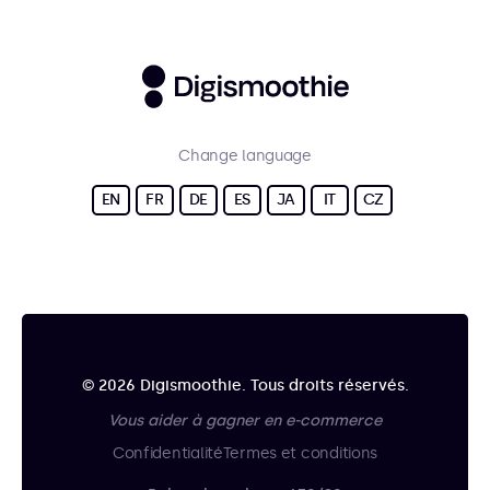
Change language
EN
FR
DE
ES
JA
IT
CZ
© 2026 Digismoothie. Tous droits réservés.
Vous aider à gagner en e-commerce
Confidentialité
Termes et conditions