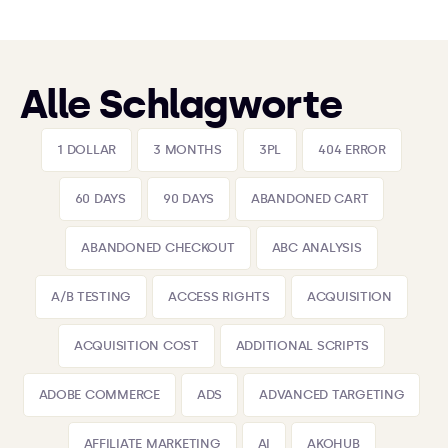
Alle Schlagworte
1 DOLLAR
3 MONTHS
3PL
404 ERROR
60 DAYS
90 DAYS
ABANDONED CART
ABANDONED CHECKOUT
ABC ANALYSIS
A/B TESTING
ACCESS RIGHTS
ACQUISITION
ACQUISITION COST
ADDITIONAL SCRIPTS
ADOBE COMMERCE
ADS
ADVANCED TARGETING
AFFILIATE MARKETING
AI
AKOHUB