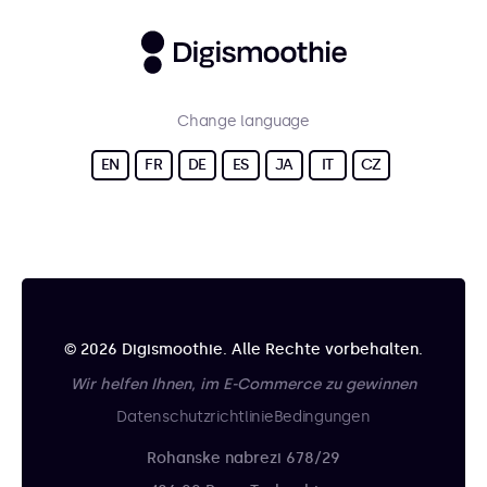
Change language
EN
FR
DE
ES
JA
IT
CZ
© 2026 Digismoothie. Alle Rechte vorbehalten.
Wir helfen Ihnen, im E-Commerce zu gewinnen
Datenschutzrichtlinie
Bedingungen
Rohanske nabrezi 678/29