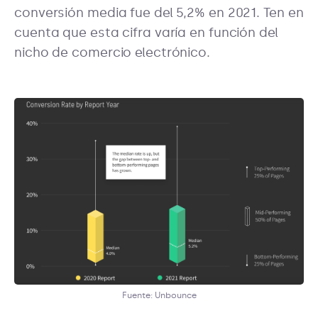
conversión media fue del 5,2% en 2021. Ten en
cuenta que esta cifra varía en función del
nicho de comercio electrónico.
Fuente: Unbounce