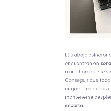
El trabajo asíncron
encuentran en
zona
a una hora que le v
Conseguir que todo
engorro: mientras u
mantenerse despier
importa
.