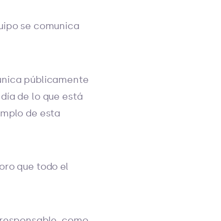
quipo se comunica
munica públicamente
día de lo que está
emplo de esta
oro que todo el
o responsable, como