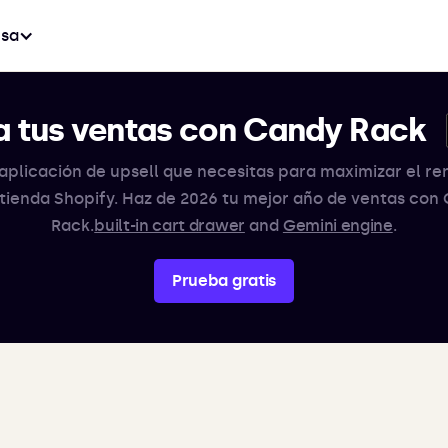
sa
 tus ventas con Candy Rack
aplicación de upsell que necesitas para maximizar el r
 tienda Shopify. Haz de 2026 tu mejor año de ventas con
Rack.
built-in cart drawer
and
Gemini engine
.
Prueba gratis