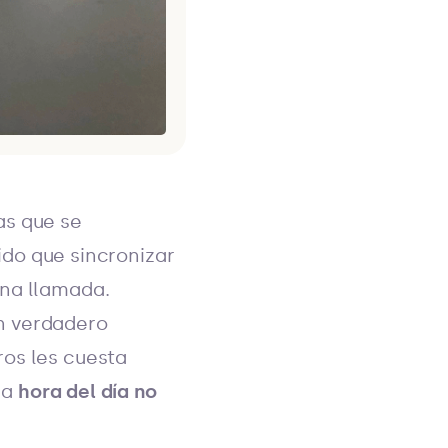
as que se
ido que sincronizar
una llamada.
n verdadero
ros les cuesta
la
hora del día no