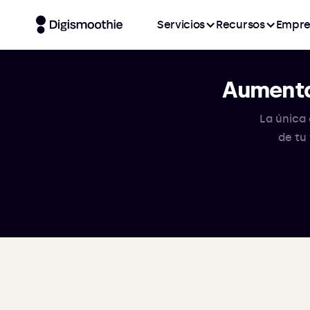
Servicios
Recursos
Empre
Aumenta
La única 
de tu