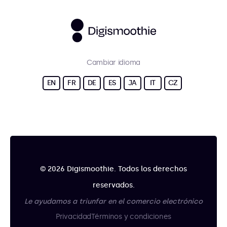
Cambiar idioma
EN
FR
DE
ES
JA
IT
CZ
© 2026 Digismoothie. Todos los derechos
reservados.
Le ayudamos a triunfar en el comercio electrónico
Privacidad
Términos y condiciones