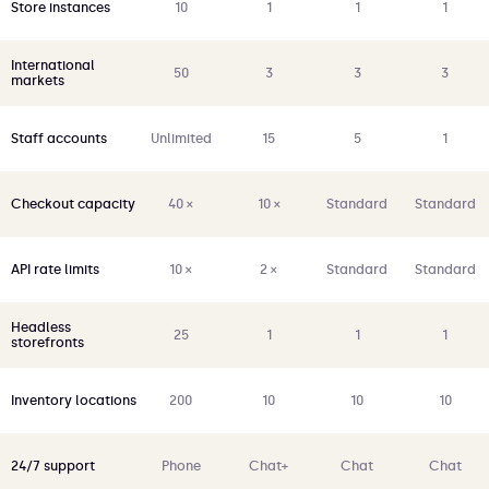
10
1
1
1
Store instances
International
50
3
3
3
markets
Unlimited
15
5
1
Staff accounts
40 ×
10 ×
Standard
Standard
Checkout capacity
10 ×
2 ×
Standard
Standard
API rate limits
Headless
25
1
1
1
storefronts
200
10
10
10
Inventory locations
Phone
Chat+
Chat
Chat
24/7 support