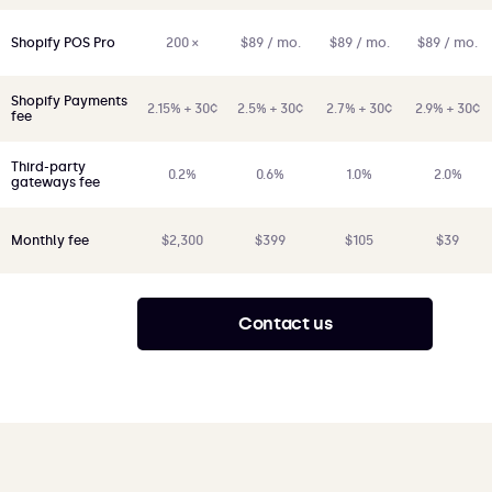
200 ×
$89 / mo.
$89 / mo.
$89 / mo.
Shopify POS Pro
Shopify Payments
2.15% + 30¢
2.5% + 30¢
2.7% + 30¢
2.9% + 30¢
fee
Third-party
0.2%
0.6%
1.0%
2.0%
gateways fee
$2,300
$399
$105
$39
Monthly fee
Contact us