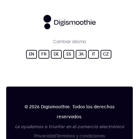
Cambiar idioma
EN
FR
DE
ES
JA
IT
CZ
© 2026 Digismoothie. Todos los derechos
reservados.
Le ayudamos a triunfar en el comercio electrónico
Privacidad
Términos y condiciones