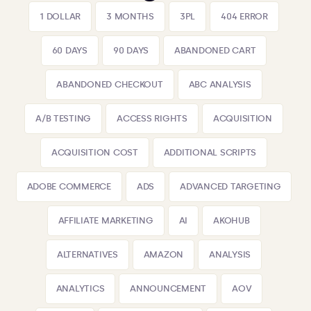
1 DOLLAR
3 MONTHS
3PL
404 ERROR
60 DAYS
90 DAYS
ABANDONED CART
ABANDONED CHECKOUT
ABC ANALYSIS
A/B TESTING
ACCESS RIGHTS
ACQUISITION
ACQUISITION COST
ADDITIONAL SCRIPTS
ADOBE COMMERCE
ADS
ADVANCED TARGETING
AFFILIATE MARKETING
AI
AKOHUB
ALTERNATIVES
AMAZON
ANALYSIS
ANALYTICS
ANNOUNCEMENT
AOV