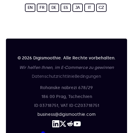
EN
FR
DE
ES
JA
IT
CZ
© 2026 Digismoothie. Alle Rechte vorbehalten.
Wir helfen Ihnen, im E-Commerce zu gewinnen
Datenschutzrichtlinie
Bedingungen
Rohanske nabrezi 678/29
186 00 Prag, Tschechien
ID 03718751, VAT ID CZ03718751
business@digismoothie.com