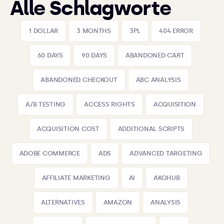
Alle Schlagworte
1 DOLLAR
3 MONTHS
3PL
404 ERROR
60 DAYS
90 DAYS
ABANDONED CART
ABANDONED CHECKOUT
ABC ANALYSIS
A/B TESTING
ACCESS RIGHTS
ACQUISITION
ACQUISITION COST
ADDITIONAL SCRIPTS
ADOBE COMMERCE
ADS
ADVANCED TARGETING
AFFILIATE MARKETING
AI
AKOHUB
ALTERNATIVES
AMAZON
ANALYSIS