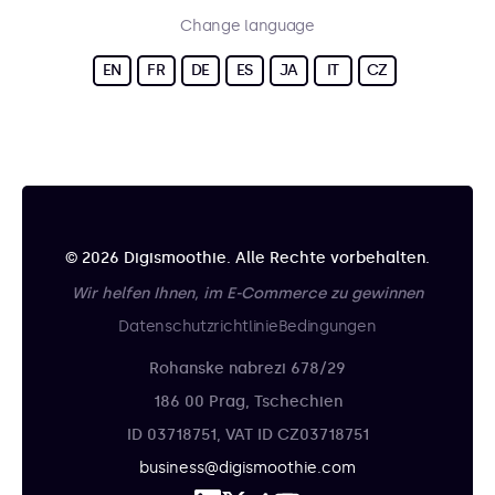
Change language
EN
FR
DE
ES
JA
IT
CZ
© 2026 Digismoothie. Alle Rechte vorbehalten.
Wir helfen Ihnen, im E-Commerce zu gewinnen
Datenschutzrichtlinie
Bedingungen
Rohanske nabrezi 678/29
186 00 Prag, Tschechien
ID 03718751, VAT ID CZ03718751
business@digismoothie.com