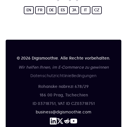
EN
FR
DE
ES
JA
IT
CZ
© 2026 Digismoothie. Alle Rechte vorbehalten.
Wir helfen Ihnen, im E-Commerce zu gewinnen
Datenschutzrichtlinie
Bedingungen
Rohanske nabrezi 678/29
186 00 Prag, Tschechien
ID 03718751, VAT ID CZ03718751
business@digismoothie.com