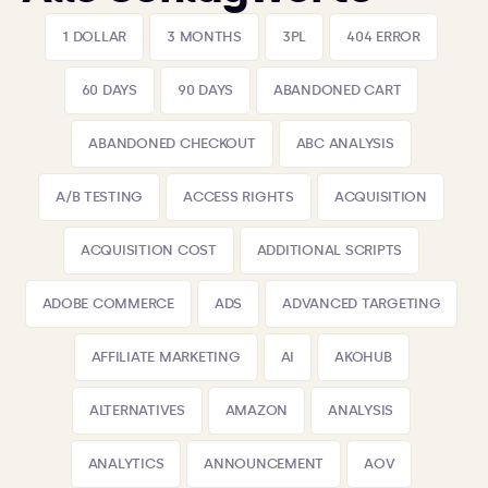
1 DOLLAR
3 MONTHS
3PL
404 ERROR
60 DAYS
90 DAYS
ABANDONED CART
ABANDONED CHECKOUT
ABC ANALYSIS
A/B TESTING
ACCESS RIGHTS
ACQUISITION
ACQUISITION COST
ADDITIONAL SCRIPTS
ADOBE COMMERCE
ADS
ADVANCED TARGETING
AFFILIATE MARKETING
AI
AKOHUB
ALTERNATIVES
AMAZON
ANALYSIS
ANALYTICS
ANNOUNCEMENT
AOV