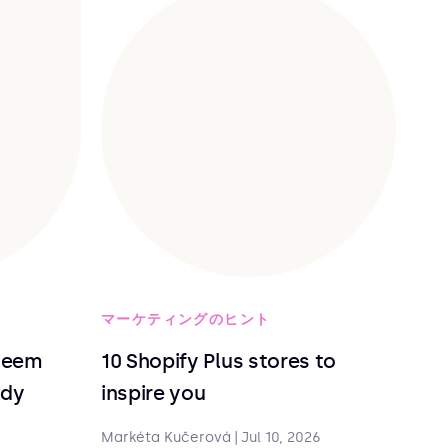
マーケティングのヒント
deem
10 Shopify Plus stores to
ndy
inspire you
Markéta Kučerová
|
Jul 10, 2026