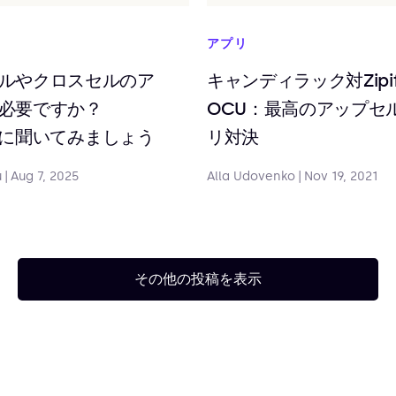
アプリ
ルやクロスセルのア
キャンディラック対Zipi
必要ですか？
OCU：最高のアップセ
ickに聞いてみましょう
リ対決
u
|
Aug 7, 2025
Alla Udovenko
|
Nov 19, 2021
その他の投稿を表示