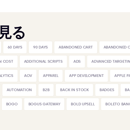
見る
60 DAYS
90 DAYS
ABANDONED CART
ABANDONED 
N COST
ADDITIONAL SCRIPTS
ADS
ADVANCED TARGETI
LYTICS
AOV
APPAREL
APP DEVELOPMENT
APPLE P
AUTOMATION
B2B
BACK IN STOCK
BADGES
BA
BOGO
BOGUS GATEWAY
BOLD UPSELL
BOLETO BAN