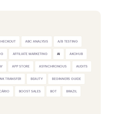
CHECKOUT
ABC ANALYSIS
A/B TESTING
NG
AFFILIATE MARKETING
AI
AKOHUB
AY
APP STORE
ASYNCHRONOUS
AUDITS
NK TRANSFER
BEAUTY
BEGINNERS GUIDE
CÁRIO
BOOST SALES
BOT
BRAZIL