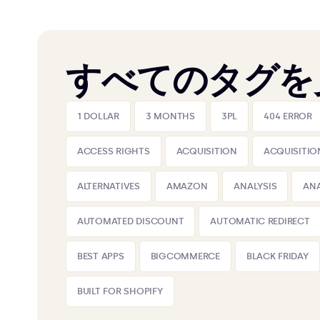
すべてのタグを
1 DOLLAR
3 MONTHS
3PL
404 ERROR
ACCESS RIGHTS
ACQUISITION
ACQUISITIO
ALTERNATIVES
AMAZON
ANALYSIS
ANA
AUTOMATED DISCOUNT
AUTOMATIC REDIRECT
BEST APPS
BIGCOMMERCE
BLACK FRIDAY
BUILT FOR SHOPIFY