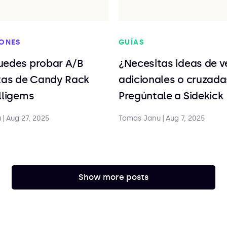
IONES
GUÍAS
uedes probar A/B
¿Necesitas ideas de v
rtas de Candy Rack
adicionales o cruzada
lligems
Pregúntale a Sidekick
u
|
Aug 27, 2025
Tomas Janu
|
Aug 7, 2025
Show more posts