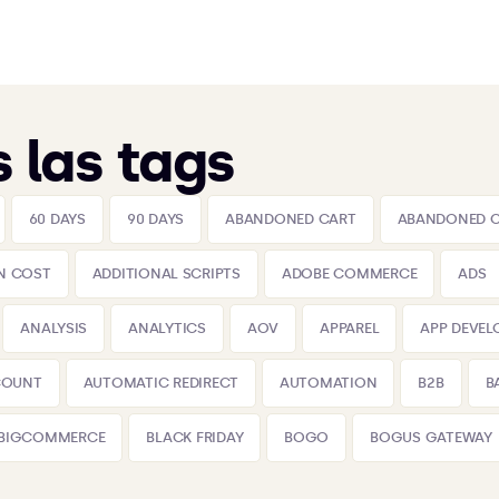
 las tags
60 DAYS
90 DAYS
ABANDONED CART
ABANDONED 
N COST
ADDITIONAL SCRIPTS
ADOBE COMMERCE
ADS
ANALYSIS
ANALYTICS
AOV
APPAREL
APP DEVE
COUNT
AUTOMATIC REDIRECT
AUTOMATION
B2B
B
BIGCOMMERCE
BLACK FRIDAY
BOGO
BOGUS GATEWAY