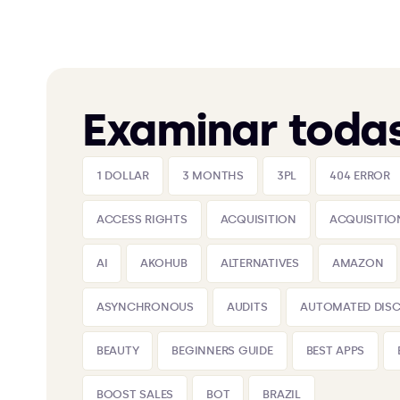
Examinar todas
1 DOLLAR
3 MONTHS
3PL
404 ERROR
ACCESS RIGHTS
ACQUISITION
ACQUISITIO
AI
AKOHUB
ALTERNATIVES
AMAZON
ASYNCHRONOUS
AUDITS
AUTOMATED DIS
BEAUTY
BEGINNERS GUIDE
BEST APPS
BOOST SALES
BOT
BRAZIL