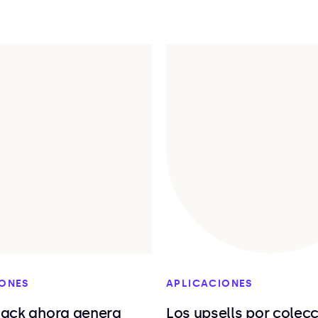
IONES
APLICACIONES
ack ahora genera
Los upsells por colec