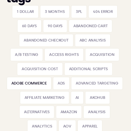
1 DOLLAR
3 MONTHS
3PL
404 ERROR
60 DAYS
90 DAYS
ABANDONED CART
ABANDONED CHECKOUT
ABC ANALYSIS
A/B TESTING
ACCESS RIGHTS
ACQUISITION
ACQUISITION COST
ADDITIONAL SCRIPTS
ADOBE COMMERCE
ADS
ADVANCED TARGETING
AFFILIATE MARKETING
AI
AKOHUB
ALTERNATIVES
AMAZON
ANALYSIS
ANALYTICS
AOV
APPAREL