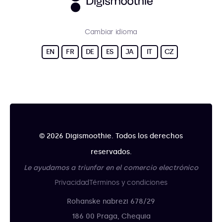
Cambiar idioma
EN
FR
DE
ES
JA
IT
CZ
© 2026 Digismoothie. Todos los derechos
reservados.
Le ayudamos a triunfar en el comercio electrónico
Privacidad
Términos y condiciones
Rohanske nabrezi 678/29
186 00 Praga, Chequia