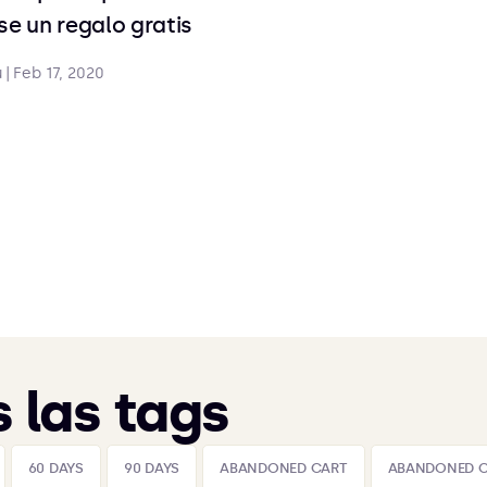
ese un regalo gratis
u
|
Feb 17, 2020
 las tags
60 DAYS
90 DAYS
ABANDONED CART
ABANDONED 