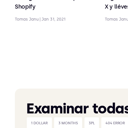
Shopify
X y llév
Tomas Janu
|
Jan 31, 2021
Tomas Jan
Examinar todas
1 DOLLAR
3 MONTHS
3PL
404 ERROR