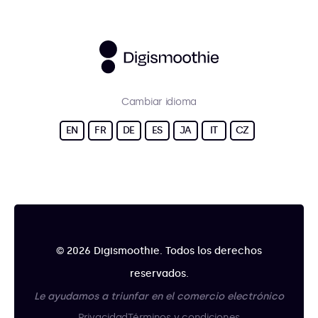
Cambiar idioma
EN
FR
DE
ES
JA
IT
CZ
© 2026 Digismoothie. Todos los derechos
reservados.
Le ayudamos a triunfar en el comercio electrónico
Privacidad
Términos y condiciones