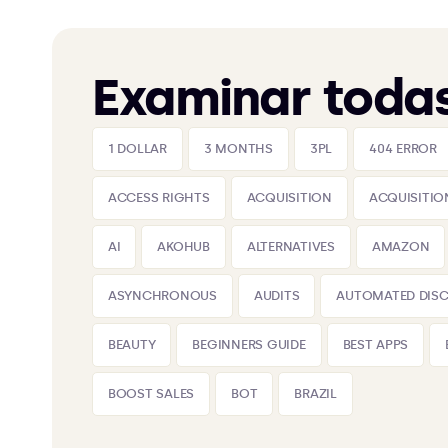
Examinar todas
1 DOLLAR
3 MONTHS
3PL
404 ERROR
ACCESS RIGHTS
ACQUISITION
ACQUISITIO
AI
AKOHUB
ALTERNATIVES
AMAZON
ASYNCHRONOUS
AUDITS
AUTOMATED DIS
BEAUTY
BEGINNERS GUIDE
BEST APPS
BOOST SALES
BOT
BRAZIL