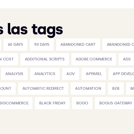
 las tags
60 DAYS
90 DAYS
ABANDONED CART
ABANDONED 
N COST
ADDITIONAL SCRIPTS
ADOBE COMMERCE
ADS
ANALYSIS
ANALYTICS
AOV
APPAREL
APP DEVE
COUNT
AUTOMATIC REDIRECT
AUTOMATION
B2B
B
BIGCOMMERCE
BLACK FRIDAY
BOGO
BOGUS GATEWAY