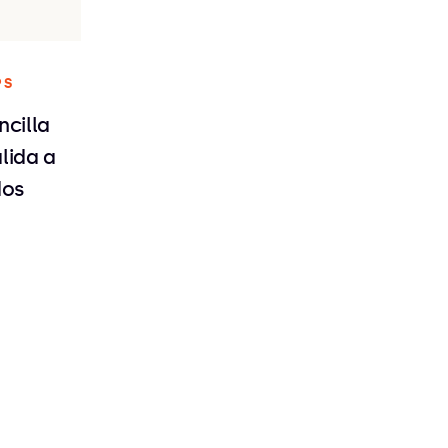
PS
ncilla
lida a
dos