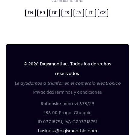
Cambiar idioma
EN
FR
DE
ES
JA
IT
CZ
© 2026 Digismoothie. Todos los derechos
reservados.
Le ayudamos a triunfar en el comercio electrónico
Privacidad
Términos y condiciones
Rohanske nabrezi 678/29
186 00 Praga, Chequia
ID 03718751, IVA CZ03718751
business@digismoothie.com