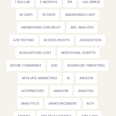
1 DOLLAR
3 MONTHS
3PL
404 ERROR
60 DAYS
90 DAYS
ABANDONED CART
ABANDONED CHECKOUT
ABC ANALYSIS
A/B TESTING
ACCESS RIGHTS
ACQUISITION
ACQUISITION COST
ADDITIONAL SCRIPTS
ADOBE COMMERCE
ADS
ADVANCED TARGETING
AFFILIATE MARKETING
AI
AKOHUB
ALTERNATIVES
AMAZON
ANALYSIS
ANALYTICS
ANNOUNCEMENT
AOV