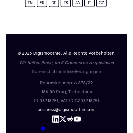
EN
FR
DE
ES
JA
IT
CZ
© 2026 Digismoothie. Alle Rechte vorbehalten.
Wir helfen Ihnen, im E-Commerce zu gewinnen
Datenschutzrichtlinie
Bedingungen
Rohanske nabrezi 678/29
186 00 Prag, Tschechien
ID 03718751, VAT ID CZ03718751
business@digismoothie.com